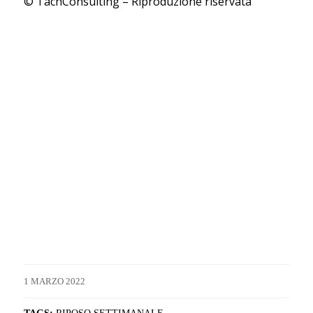
© TachConsulting – Riproduzione riservata
1 MARZO 2022
TAGS:
RIPOSO SETTIMANALE