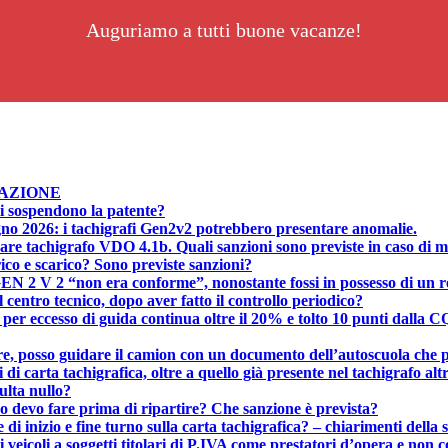
Auguriamo a tutti buone vacanze!
AZIONE
i sospendono la patente?
no 2026: i tachigrafi Gen2v2 potrebbero presentare anomalie.
 tachigrafo VDO 4.1b. Quali sanzioni sono previste in caso di 
rico e scarico? Sono previste sanzioni?
GEN 2 V 2 “non era conforme”, nonostante fossi in possesso di un re
 centro tecnico, dopo aver fatto il controllo periodico?
e per eccesso di guida continua oltre il 20% e tolto 10 punti dalla 
 ore, posso guidare il camion con un documento dell’autoscuola che 
 di carta tachigrafica, oltre a quello già presente nel tachigrafo al
ulta nullo?
so devo fare prima di ripartire? Che sanzione è prevista?
ne di inizio e fine turno sulla carta tachigrafica? – chiarimenti della 
 veicoli a soggetti titolari di P.IVA come prestatori d’opera e non