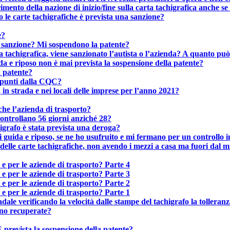
mento della nazione di inizio/fine sulla carta tachigrafica anche s
le carte tachigrafiche è prevista una sanzione?
e?
la sanzione? Mi sospendono la patente?
arta tachigrafica, viene sanzionato l’autista o l’azienda? A quanto 
da e riposo non è mai prevista la sospensione della patente?
a patente?
i punti dalla CQC?
, in strada e nei locali delle imprese per l’anno 2021?
he l’azienda di trasporto?
controllano 56 giorni anziché 28?
higrafo è stata prevista una deroga?
i guida e riposo, se ne ho usufruito e mi fermano per un controllo i
 delle carte tachigrafiche, non avendo i mezzi a casa ma fuori dal
 e per le aziende di trasporto? Parte 4
 e per le aziende di trasporto? Parte 3
 e per le aziende di trasporto? Parte 2
 e per le aziende di trasporto? Parte 1
verificando la velocità dalle stampe del tachigrafo la tolleranz
nno recuperate?
prevista la sospensione della patente?