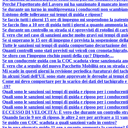
Perché l’Ispettorato del Lavoro mi ha sanzionato il mancato inseri
Se durante un turno in multipresenza i conducenti non scambiano 
Esistono delle tolleranze sui tempi di guida e riposo?
Se faccio tutti i giorni 15 ore di impegno mi sospendono la patent
Se faccio fino a 10 ore di guida tutti i giorni a quanto ammonta 
Se durante un controllo su strada si è sprovvisti di rotolini di c
È vero che nel caso di sanzioni anche molto gravi sui tempi di gui
Se si superano le 15 ore di impegno è prevista la sospensione dell
Tutte le sanzioni sui tempi di guida comportano decurtazione de
Quanti controlli sono stati previsti sui veicoli con cronotachigrafo
Se sforo con l’impegno rischio punti della cqc? Dipende…
Se un conducente guida con la CQC scaduta viene sanzionata anc
È vero che a seguito del nuovo Pacchetto Mobilità ora su strada 
Mi scade in questi giorni la revisione periodica (taratura) del tac
In alcuni Stati dell’UE sono state approvate le deroghe ai tempi d
Come mi devo comportare per lo scarico dei dati del tachigrafo e
-19?
Quali sono le sanzioni sui tempi di guida e riposo per i conducenti
Quali sono le sanzioni sui tempi di guida e riposo per i conducenti
Quali sono le sanzioni sui tempi di guida e riposo per i conducenti
Quali sono le sanzioni sui tempi di guida e riposo per i conducenti
ECCESSO DI VELOCITÀ: È vero che durante un controllo stradale 
Quando faccio 9 ore di riposo, le altre 2 ore per arrivare a 11 va
Se guido con CQC scaduta a quali sanzioni vado in contro?
Se in una giornata guido 11 ore a quanto ammonta la sanzione? È 