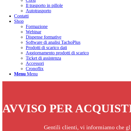
Corsi
Il trasporto in pillole
Autotrasporto
Contatti
Shop
Formazione
Webinar
Dispense formative
Software di analisi TachoPlus
Prodotti di scarico dati
Aggiornamento prodotti di scarico
Ticket di assistenza
Accessori
Cronoflix
Menu
Menu
AVVISO PER ACQUIST
Gentili clienti, vi informiamo che gl