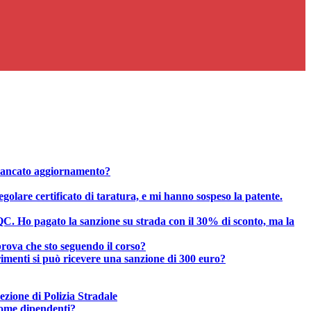
mancato aggiornamento?
golare certificato di taratura, e mi hanno sospeso la patente.
CQC. Ho pagato la sanzione su strada con il 30% di sconto, ma la
prova che sto seguendo il corso?
trimenti si può ricevere una sanzione di 300 euro?
sezione di Polizia Stradale
 come dipendenti?