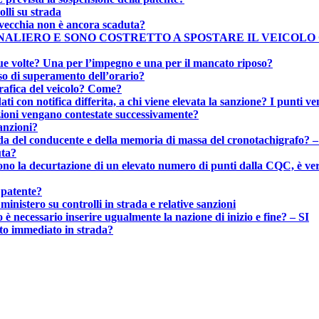
olli su strada
a vecchia non è ancora scaduta?
RNALIERO E SONO COSTRETTO A SPOSTARE IL VEICO
ue volte? Una per l’impegno e una per il mancato riposo?
aso di superamento dell’orario?
grafica del veicolo? Come?
i con notifica differita, a chi viene elevata la sanzione? I punti ven
nzioni vengano contestate successivamente?
sanzioni?
heda del conducente e della memoria di massa del cronotachigrafo? –
uta?
ono la decurtazione di un elevato numero di punti dalla CQC, è ver
a patente?
ministero su controlli in strada e relative sanzioni
 è necessario inserire ugualmente la nazione di inizio e fine? – SI
nto immediato in strada?