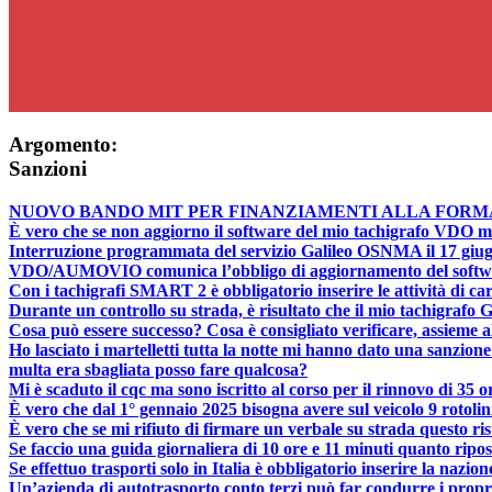
Argomento:
Sanzioni
NUOVO BANDO MIT PER FINANZIAMENTI ALLA FORM
È vero che se non aggiorno il software del mio tachigrafo VDO m
Interruzione programmata del servizio Galileo OSNMA il 17 giug
VDO/AUMOVIO comunica l’obbligo di aggiornamento del software
Con i tachigrafi SMART 2 è obbligatorio inserire le attività di ca
Durante un controllo su strada, è risultato che il mio tachigrafo 
Cosa può essere successo? Cosa è consigliato verificare, assieme al
Ho lasciato i martelletti tutta la notte mi hanno dato una sanzion
multa era sbagliata posso fare qualcosa?
Mi è scaduto il cqc ma sono iscritto al corso per il rinnovo di 35
È vero che dal 1° gennaio 2025 bisogna avere sul veicolo 9 rotolini
È vero che se mi rifiuto di firmare un verbale su strada questo ris
Se faccio una guida giornaliera di 10 ore e 11 minuti quanto ripo
Se effettuo trasporti solo in Italia è obbligatorio inserire la nazio
Un’azienda di autotrasporto conto terzi può far condurre i propri