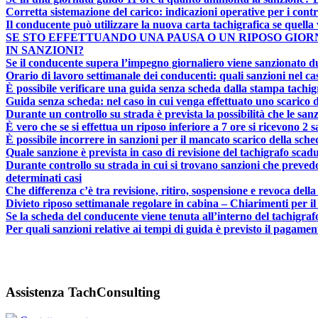
Corretta sistemazione del carico: indicazioni operative per i contr
Il conducente può utilizzare la nuova carta tachigrafica se quell
SE STO EFFETTUANDO UNA PAUSA O UN RIPOSO GIO
IN SANZIONI?
Se il conducente supera l’impegno giornaliero viene sanzionato d
Orario di lavoro settimanale dei conducenti: quali sanzioni nel c
È possibile verificare una guida senza scheda dalla stampa tachi
Guida senza scheda: nel caso in cui venga effettuato uno scarico dat
Durante un controllo su strada è prevista la possibilità che le sa
È vero che se si effettua un riposo inferiore a 7 ore si ricevono 2 
È possibile incorrere in sanzioni per il mancato scarico della sc
Quale sanzione è prevista in caso di revisione del tachigrafo scad
Durante controllo su strada in cui si trovano sanzioni che preved
determinati casi
Che differenza c’è tra revisione, ritiro, sospensione e revoca dell
Divieto riposo settimanale regolare in cabina – Chiarimenti per il 
Se la scheda del conducente viene tenuta all’interno del tachigrafo
Per quali sanzioni relative ai tempi di guida è previsto il pagame
Assistenza TachConsulting