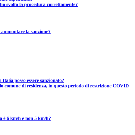
e ho svolto la procedura correttamente?
può ammontare la sanzione?
n Italia posso essere sanzionato?
 mio comune di residenza, in questo periodo di restrizione COVID
a è 6 km/h e non 5 km/h?