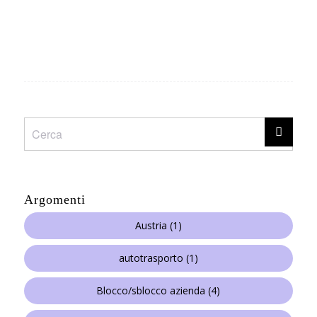
Argomenti
Austria
(1)
autotrasporto
(1)
Blocco/sblocco azienda
(4)