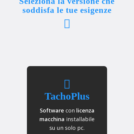
Seleziona la versione che
soddisfa le tue esigenze
TachoPlus
Software
con
licenza
macchina
installabile
su un solo pc.