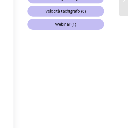
Velocità tachigrafo
(6)
Webinar
(1)