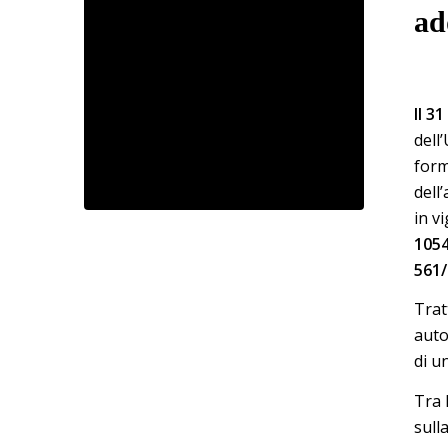
ad
Il 31
dell
form
dell
in v
105
561
Trat
auto
di u
Tra 
sull