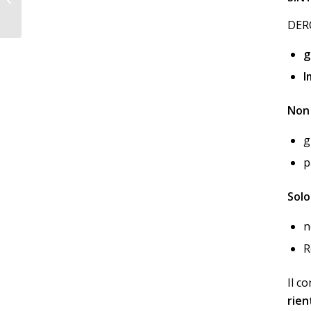
di commercio e non
riesco più...
DERO
g
I
Non 
g
p
Solo
n
R
Il c
rien