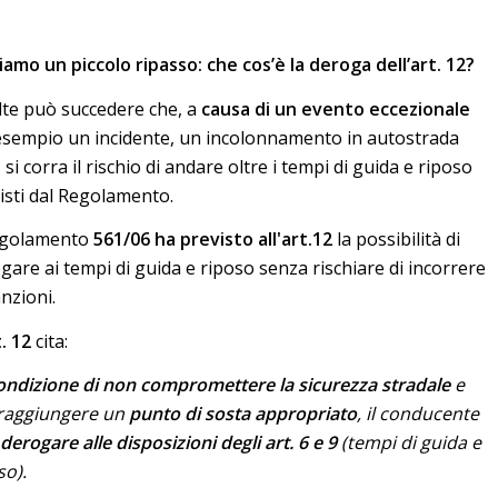
iamo un piccolo ripasso: che cos’è la deroga dell’art. 12?
lte può succedere che, a
causa di un evento eccezionale
esempio un incidente, un incolonnamento in autostrada
, si corra il rischio di andare oltre i tempi di guida e riposo
isti dal Regolamento.
egolamento
561/06 ha previsto all'art.12
la possibilità di
gare ai tempi di guida e riposo senza rischiare di incorrere
anzioni.
t. 12
cita:
ondizione di non compromettere la sicurezza stradale
e
raggiungere un
punto di sosta appropriato
, il conducente
derogare alle disposizioni degli art. 6 e 9
(tempi di guida e
so).