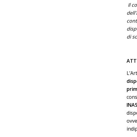
Il c
dell
cont
disp
di s
ATT
L’Ar
disp
prim
cons
INA
disp
ovve
indi