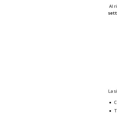
Al r
sett
La s
C
T