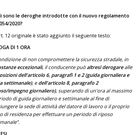
i sono le deroghe introdotte con il nuovo regolamento
054/2020?
art. 12 originale è stato aggiunto il seguente testo:
OGA DI 1 ORA
ondizione di non compromettere la sicurezza stradale, in
ostanze eccezionali
, il conducente può
altresì derogare
alle
osizioni dell'articolo 6
,
paragrafi 1 e 2 (guida giornaliera e
a settimanale)
, e
dell'articolo 8, paragrafo 2
oso/impegno giornaliero)
, superando di un'ora al massimo
eriodo di guida giornaliero e settimanale al fine di
iungere la sede di attività del datore di lavoro o il proprio
o di residenza per effettuare un periodo di riposo
imanale”.
ESI