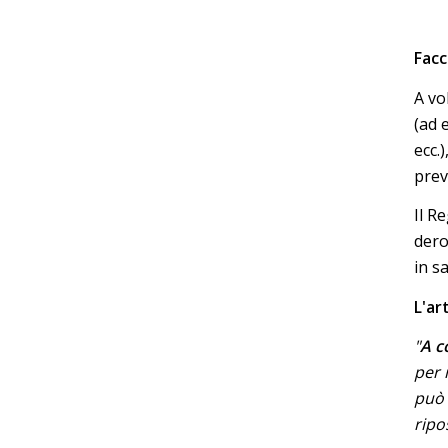
Facc
A vo
(ad 
ecc.)
prev
Il R
dero
in s
L'ar
"
A c
per 
può
ripo