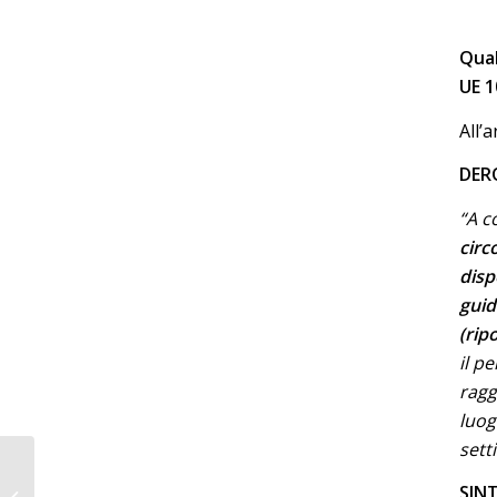
Qual
UE 1
All’
DER
“A c
circ
disp
guid
(rip
il p
ragg
luog
sett
Ho richiesto una nuova
carta azienda in camera
SINT