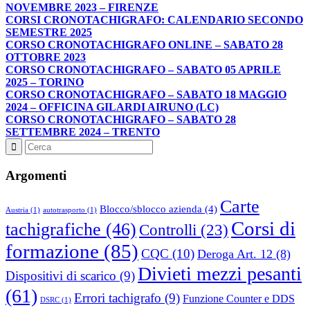
NOVEMBRE 2023 – FIRENZE
CORSI CRONOTACHIGRAFO: CALENDARIO SECONDO
SEMESTRE 2025
CORSO CRONOTACHIGRAFO ONLINE – SABATO 28
OTTOBRE 2023
CORSO CRONOTACHIGRAFO – SABATO 05 APRILE
2025 – TORINO
CORSO CRONOTACHIGRAFO – SABATO 18 MAGGIO
2024 – OFFICINA GILARDI AIRUNO (LC)
CORSO CRONOTACHIGRAFO – SABATO 28
SETTEMBRE 2024 – TRENTO
Argomenti
Carte
Blocco/sblocco azienda
(4)
Austria
(1)
autotrasporto
(1)
Corsi di
tachigrafiche
(46)
Controlli
(23)
formazione
(85)
CQC
(10)
Deroga Art. 12
(8)
Divieti mezzi pesanti
Dispositivi di scarico
(9)
(61)
Errori tachigrafo
(9)
Funzione Counter e DDS
DSRC
(1)