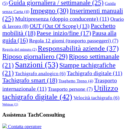
Guida giornaliera / settimanale
(25)
(5)
Guida
Impegno
(30)
Inserimenti manuali
senza Carta
(4)
(25)
Multipresenza (doppio conducente)
(11)
Orario
Pacchetto
OUT (Out Of Scope)
(13)
di lavoro
(8)
mobilità
(18)
Paese inizio/fine
(17)
Pausa alla
guida
(16)
Regola 12 giorni (trasporto passeggeri)
(7)
Responsabilità aziende
(37)
Regola del minuto
(2)
Riposo giornaliero
(29)
Riposo settimanale
Sanzioni
(53)
(21)
Stampe tachigrafiche
(21)
Tachigrafo digitale
(11)
Tachigrafo analogico
(6)
Tachigrafo smart
(18)
Trasporto
Traghetto Treno
(4)
Utilizzo
internazionale
(11)
Trasporto persone
(7)
tachigrafo digitale
(42)
Velocità tachigrafo
(6)
Webinar
(1)
Assistenza TachConsulting
Contatta operatore