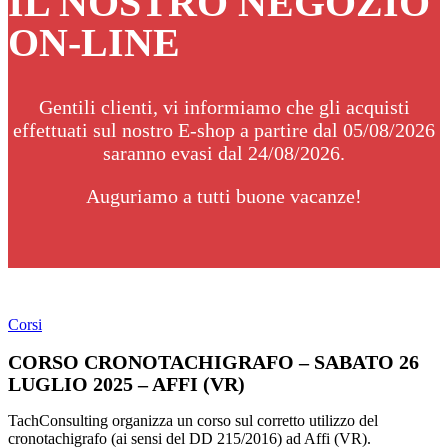
IL NOSTRO NEGOZIO
ON-LINE
Gentili clienti, vi informiamo che gli acquisti
effettuati sul nostro E-shop a partire dal 05/08/2026
saranno evasi dal 24/08/2026.
Auguriamo a tutti buone vacanze!
Corsi
CORSO CRONOTACHIGRAFO – SABATO 26
LUGLIO 2025 – AFFI (VR)
TachConsulting organizza un corso sul corretto utilizzo del
cronotachigrafo (ai sensi del DD 215/2016) ad Affi (VR).