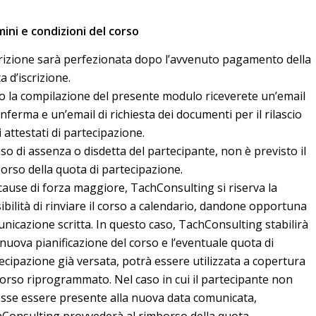
ini e condizioni del corso
crizione sarà perfezionata dopo l’avvenuto pagamento della
a d’iscrizione.
 la compilazione del presente modulo riceverete un’email
onferma e un’email di richiesta dei documenti per il rilascio
i attestati di partecipazione.
aso di assenza o disdetta del partecipante, non è previsto il
orso della quota di partecipazione.
cause di forza maggiore, TachConsulting si riserva la
ibilità di rinviare il corso a calendario, dandone opportuna
nicazione scritta. In questo caso, TachConsulting stabilirà
nuova pianificazione del corso e l’eventuale quota di
ecipazione già versata, potrà essere utilizzata a copertura
corso riprogrammato. Nel caso in cui il partecipante non
sse essere presente alla nuova data comunicata,
Consulting provvederà al rimborso della quota.