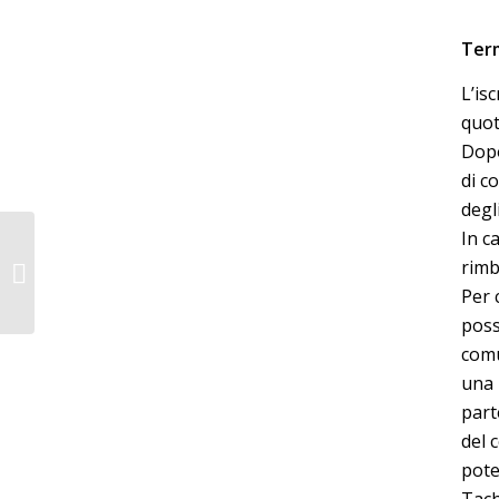
Term
L’is
quot
Dopo
di c
degl
In c
CORSO
rimb
CRONOTACHIGRAFO –
SABATO 15 MARZO
Per 
2025 – SIENA
poss
comu
una 
part
del 
pote
Tach