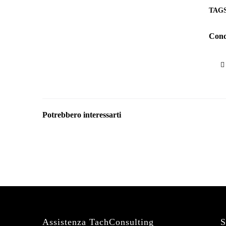
TAGS
Condi
Potrebbero interessarti
Assistenza TachConsulting
S