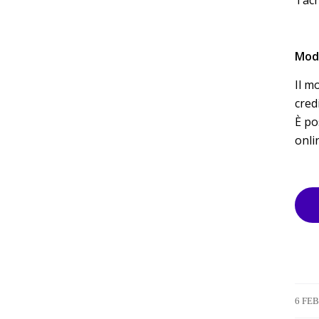
Moda
Il m
cred
È po
onli
6 FE