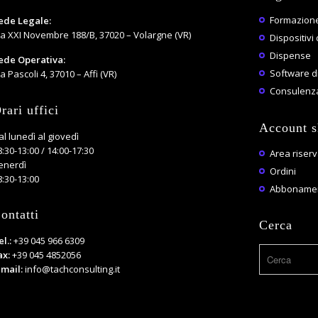
Formazione
ede Legale:
ia XXI Novembre 188/B, 37020 – Volargne (VR)
Dispositivi 
Dispense
ede Operativa:
Software di
a Pascoli 4, 37010 – Affi (VR)
Consulenza
rari uffici
Account 
al lunedì al giovedì
8:30-13:00 / 14:00-17:30
Area riser
enerdì
Ordini
8:30-13:00
Abbonamen
ontatti
Cerca
el.:
+39 045 966 6309
ax:
+39 045 4852056
-mail:
info@tachconsulting.it