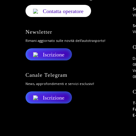
S
Contatta operatore
V
S
Newsletter
Vi
Rimani aggiornato sulle novità dell’autotrasporto!
O
Iscrizione
D
0
V
Canale Telegram
0
News, approfondimenti e servizi esclusivi!
C
Iscrizione
T
F
E