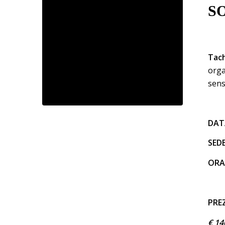
S
Tac
orga
sens
DAT
SEDE
ORA
PRE
€ 14