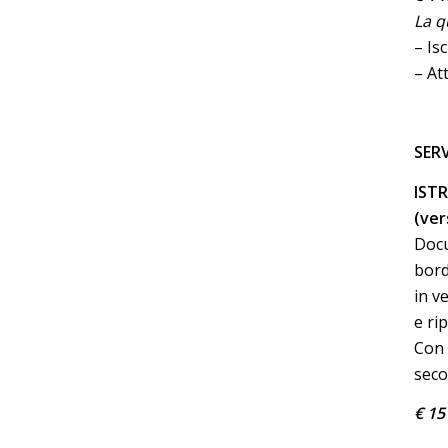
La 
– Is
– At
SERV
ISTR
(ver
Docu
bord
in v
e ri
Con 
seco
€ 15