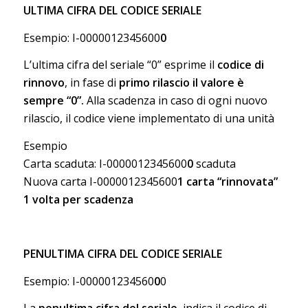
ULTIMA CIFRA DEL CODICE SERIALE
Esempio: I-0000012345600
0
L’ultima cifra del seriale “0” esprime il
codice di
rinnovo
, in fase di
primo rilascio il valore è
sempre “0”.
Alla scadenza in caso di ogni nuovo
rilascio, il codice viene implementato di una unità
Esempio
Carta scaduta: I-0000012345600
0
scaduta
Nuova carta I-0000012345600
1
carta “rinnovata”
1 volta per scadenza
PENULTIMA CIFRA DEL CODICE SERIALE
Esempio: I-000001234560
0
0