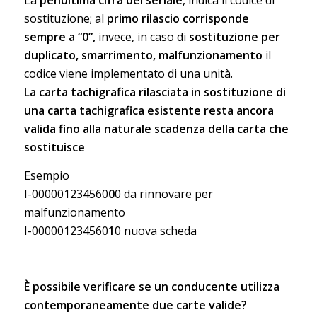
La
penultima cifra del seriale
, indica il codice di
sostituzione; al
primo rilascio corrisponde
sempre a “0”,
invece, in caso di
sostituzione per
duplicato, smarrimento, malfunzionamento
il
codice viene implementato di una unità.
La carta tachigrafica rilasciata in sostituzione di
una carta tachigrafica esistente resta ancora
valida fino alla naturale scadenza della carta che
sostituisce
Esempio
I-000001234560
0
0 da rinnovare per
malfunzionamento
I-000001234560
1
0 nuova scheda
È possibile verificare se un conducente utilizza
contemporaneamente due carte valide?