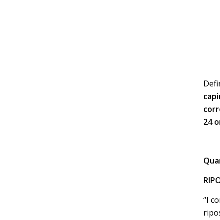
Defi
cap
corr
24 o
Quan
RIPO
“I c
ripo