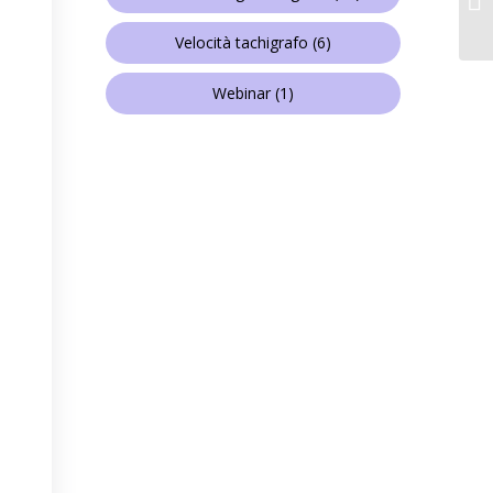
Velocità tachigrafo
(6)
Webinar
(1)