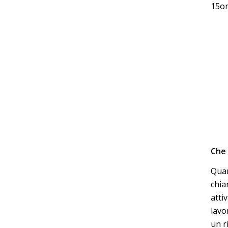
15or
Che 
Quan
chia
atti
lavo
un r