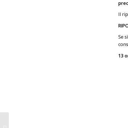
prec
Il r
RIP
Se s
cons
13 o
Per registrare il riposo
giornaliero sulla carta