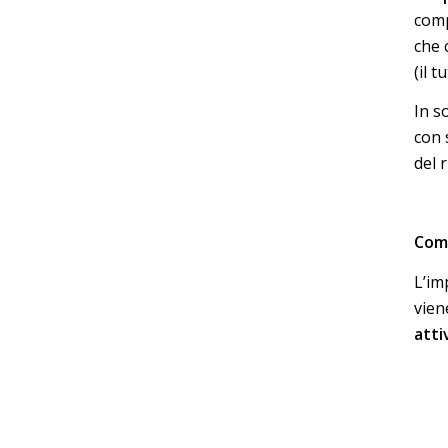
comp
che 
(il t
In s
con 
del r
Come
L’im
vien
atti