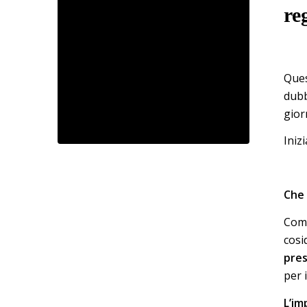
re
Ques
dubb
giorn
Iniz
Che 
Come
cosi
pres
per i
L’im