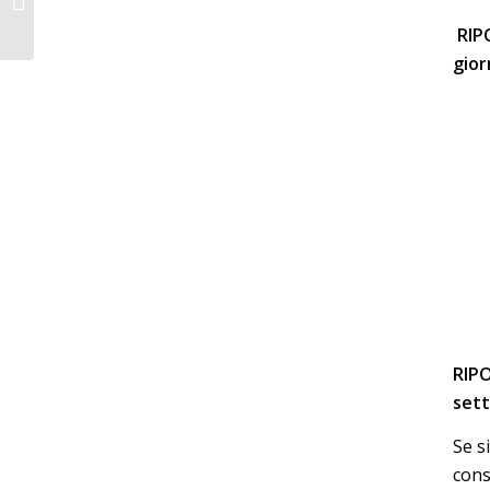
del conducente è
corretto...
RIP
gior
RIPO
set
Se s
cons