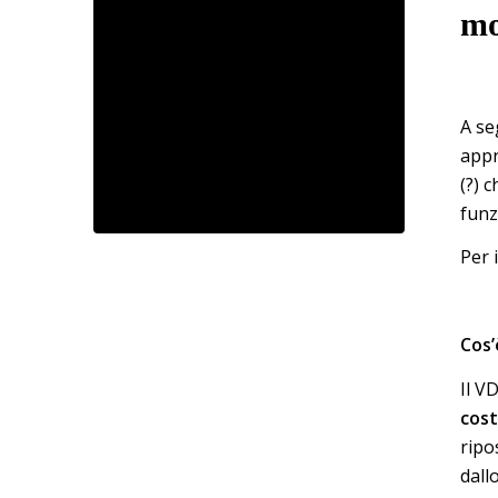
mo
A se
appr
(?) 
funz
Per 
Cos’
Il V
cos
ripo
dall