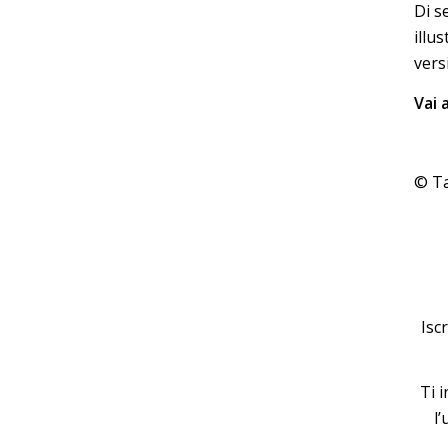
Di s
illu
vers
Vai a
© Ta
Isc
Ti 
l’