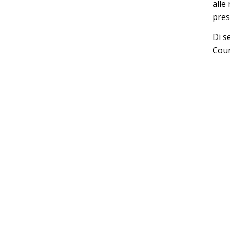
alle
pres
Di s
Coun