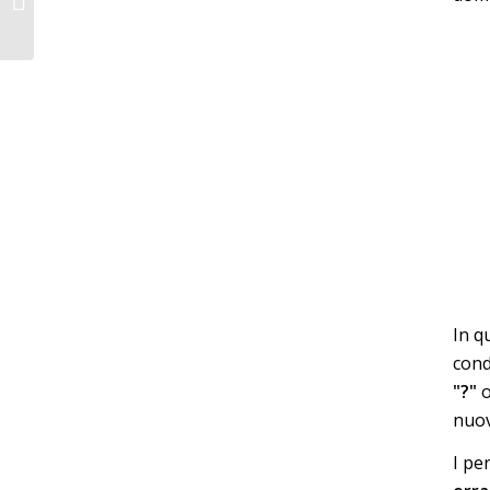
necessario fare quando
si inserisce...
In q
con
"?"
o
nuov
I per