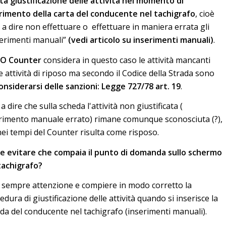
ta giustificazione delle attività nel momento di
rimento della carta del conducente nel tachigrafo
, cioè
 a dire non effettuare o effettuare in maniera errata gli
erimenti manuali”
(
vedi articolo su inserimenti manuali
)
.
O Counter
considera in questo caso le attività mancanti
 attività di riposo ma secondo il Codice della Strada sono
onsiderarsi delle sanzioni: Legge 727/78 art. 19
.
a dire che sulla scheda l'attività non giustificata (
rimento manuale errato) rimane comunque sconosciuta (?),
ei tempi del Counter risulta come risposo.
 evitare che compaia il punto di domanda sullo schermo
tachigrafo?
 sempre attenzione e compiere in modo corretto la
edura di giustificazione delle attività quando si inserisce la
da del conducente nel tachigrafo (inserimenti manuali).