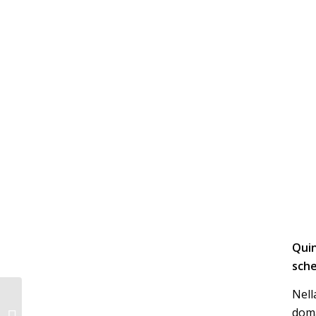
Quin
sche
Nell
Inserimenti manuali:
doma
cosa sono? E cosa è