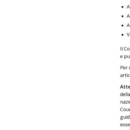
A
A
A
V
Il C
e pu
Per 
arti
Atte
dell
nazio
Coun
guid
esse