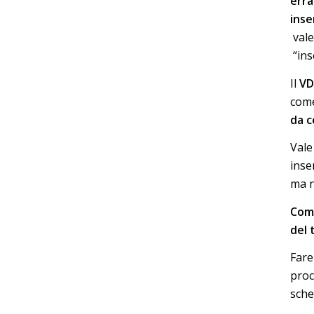
erra
inse
vale
“ins
Il
VD
come
da c
Vale 
inse
ma n
Come
del 
Fare
proc
sche