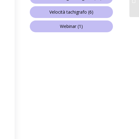
Velocità tachigrafo
(6)
Webinar
(1)