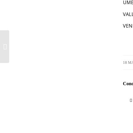
UMB
VAL
VEN
REVOCA DEL DIVIETO DI
CIRCOLAZIONE MEZZI
PESANTI PER IL 13 E 22
MAGGIO 2026-...
18 M
Condi