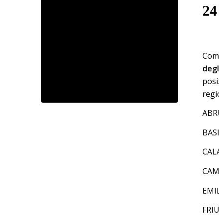
24
Come
degl
posi
regi
ABR
BAS
CAL
CAM
EMI
FRIU