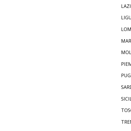
LAZ
LIG
LOM
MAR
MOL
PIE
PUG
SAR
SICI
TOS
TRE