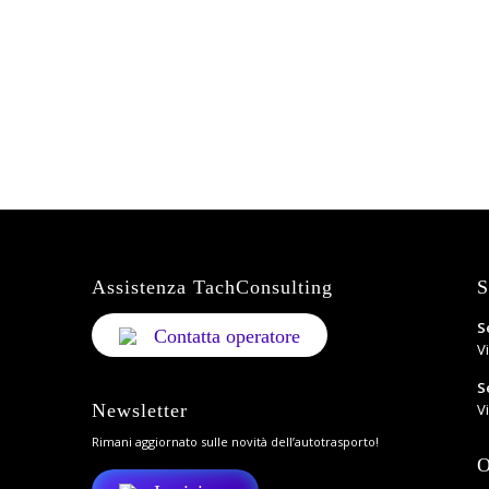
Assistenza TachConsulting
S
S
Contatta operatore
V
S
Newsletter
Vi
Rimani aggiornato sulle novità dell’autotrasporto!
O