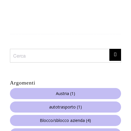
Argomenti
Austria
(1)
autotrasporto
(1)
Blocco/sblocco azienda
(4)