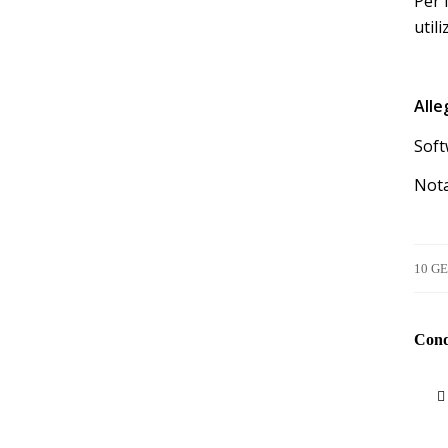
Per 
utili
Alle
Soft
Nota
10 G
Condi