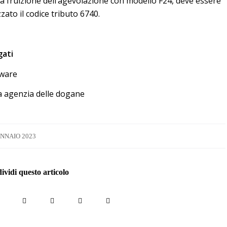
la fruizione dell’agevolazione con modello F24, deve essere
zzato il codice tributo 6740.
gati
ware
 agenzia delle dogane
ENNAIO 2023
vidi questo articolo