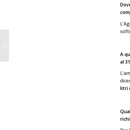
Dove
comp
L’Ag
soft
ROMANIA – TRASPORTI
MERCI: da gennaio 2023
introduzione del
sistema elettronico...
A qu
al 3
L’am
dice
litri
Qual
rich