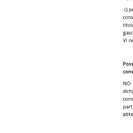
c) p
cons
tito
gaso
VI n
Poss
cons
NO- 
dich
cons
part
otto