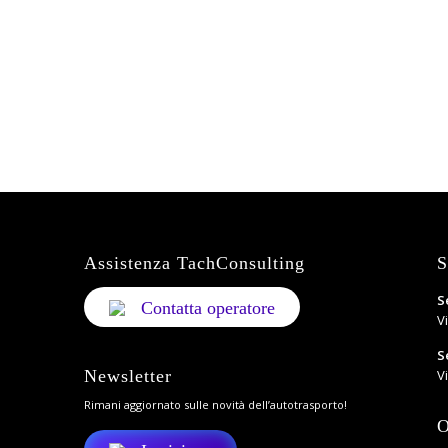
Assistenza TachConsulting
S
S
Contatta operatore
V
S
Newsletter
Vi
Rimani aggiornato sulle novità dell’autotrasporto!
O