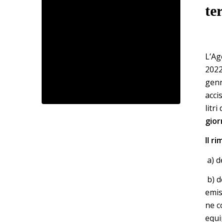
te
L’Ag
2022
genn
acci
litri
gior
Il r
a) d
b) d
emis
ne c
equi