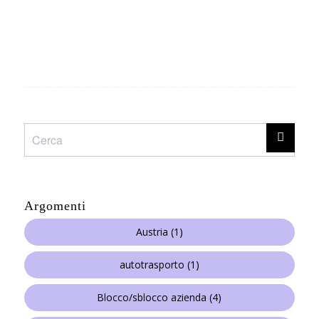
Argomenti
Austria
(1)
autotrasporto
(1)
Blocco/sblocco azienda
(4)