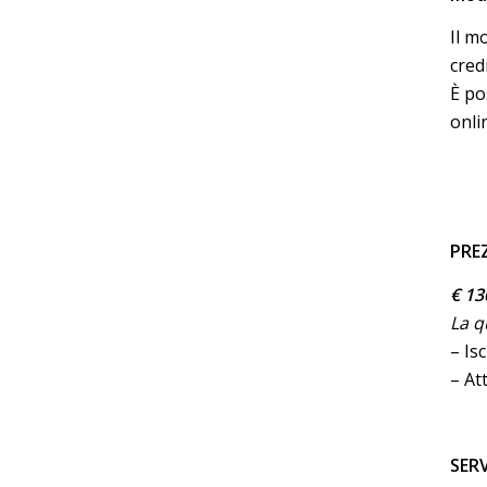
Il m
cred
È po
onli
PRE
€ 13
La 
– Is
– At
SERV