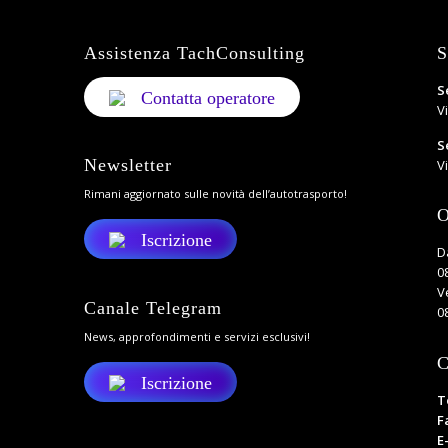
Assistenza TachConsulting
S
S
Contatta operatore
V
S
Newsletter
Vi
Rimani aggiornato sulle novità dell’autotrasporto!
O
Iscrizione
D
0
V
Canale Telegram
0
News, approfondimenti e servizi esclusivi!
C
Iscrizione
T
F
E