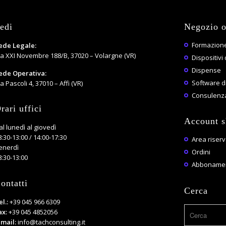
edi
Negozio o
Formazione
ede Legale:
ia XXI Novembre 188/B, 37020 – Volargne (VR)
Dispositivi 
Dispense
ede Operativa:
Software di
a Pascoli 4, 37010 – Affi (VR)
Consulenza
rari uffici
Account 
al lunedì al giovedì
8:30-13:00 / 14:00-17:30
Area riser
enerdì
Ordini
8:30-13:00
Abbonamen
ontatti
Cerca
el.:
+39 045 966 6309
ax:
+39 045 4852056
-mail:
info@tachconsulting.it