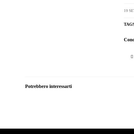
19 S
TAGS
Condi
Potrebbero interessarti