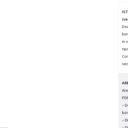
IS
(ve
Doc
bor
in 
rip
Con
sec
AR
Are
PDF
– D
bo
– D
– D