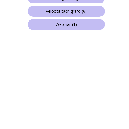
Velocità tachigrafo
(6)
Webinar
(1)