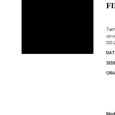
F
Tach
un c
DD 2
DAT
SED
ORA
Moda