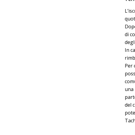
L’is
quot
Dopo
di c
degl
In c
rimb
Per 
poss
comu
una 
part
del 
pote
Tach