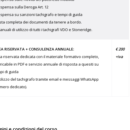
ispensa sulla Deroga Art. 12
ispensa su sanzioni tachigrafo e tempi di guida
ista completa dei documenti da tenere a bordo.
anuali di utilizzo di tutti i tachigrafi VDO e Stoneridge.
€ 200
EA RISERVATA + CONSULENZA ANNUALE:
+iva
a riservata dedicata con il materiale formativo completo,
ricabile in PDF e servizio annuale di risposta a quesiti su
pi di guida
tilizzo del tachigrafo tramite email e messaggi WhatsApp
mero dedicato).
ini e condizioni del corso