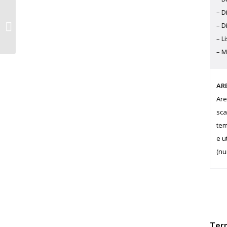
– D
CORSO
CRONOTACHIGRAFO –
– D
SABATO 07 OTTOBRE
2023 – BERGAMO
– L
– M
AR
Are
sca
tem
e u
(nu
Term