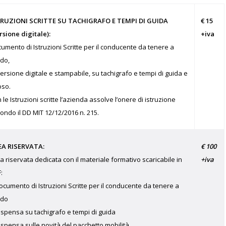
TRUZIONI SCRITTE SU TACHIGRAFO E TEMPI DI GUIDA
€ 15
rsione digitale):
+iva
umento di Istruzioni Scritte per il conducente da tenere a
do,
versione digitale e stampabile, su tachigrafo e tempi di guida e
oso.
 le Istruzioni scritte l’azienda assolve l’onere di istruzione
ondo il DD MIT 12/12/2016 n. 215.
€ 100
EA RISERVATA:
+iva
a riservata dedicata con il materiale formativo scaricabile in
:
ocumento di Istruzioni Scritte per il conducente da tenere a
rdo
ispensa su tachigrafo e tempi di guida
ispensa sulle novità del pacchetto mobilità