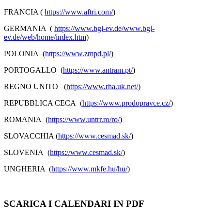
FRANCIA (
https://www.aftri.com/
)
GERMANIA (
https://www.bgl-ev.de/www.bgl-
ev.de/web/home/index.htm
)
POLONIA (
https://www.zmpd.pl/
)
PORTOGALLO (
https://www.antram.pt/
)
REGNO UNITO (
https://www.rha.uk.net/
)
REPUBBLICA CECA (
https://www.prodopravce.cz/
)
ROMANIA (
https://www.untrr.ro/ro/
)
SLOVACCHIA (
https://www.cesmad.sk/
)
SLOVENIA (
https://www.cesmad.sk/
)
UNGHERIA (
https://www.mkfe.hu/hu/
)
SCARICA I CALENDARI IN PDF