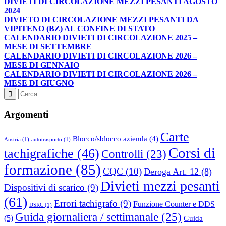
DIVIETI DI CIRCOLAZIONE MEZZI PESANTI AGOSTO
2024
DIVIETO DI CIRCOLAZIONE MEZZI PESANTI DA
VIPITENO (BZ) AL CONFINE DI STATO
CALENDARIO DIVIETI DI CIRCOLAZIONE 2025 –
MESE DI SETTEMBRE
CALENDARIO DIVIETI DI CIRCOLAZIONE 2026 –
MESE DI GENNAIO
CALENDARIO DIVIETI DI CIRCOLAZIONE 2026 –
MESE DI GIUGNO
Argomenti
Carte
Blocco/sblocco azienda
(4)
Austria
(1)
autotrasporto
(1)
Corsi di
tachigrafiche
(46)
Controlli
(23)
formazione
(85)
CQC
(10)
Deroga Art. 12
(8)
Divieti mezzi pesanti
Dispositivi di scarico
(9)
(61)
Errori tachigrafo
(9)
Funzione Counter e DDS
DSRC
(1)
Guida giornaliera / settimanale
(25)
(5)
Guida