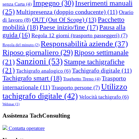
Impegno
(30)
Inserimenti manuali
senza Carta
(4)
(25)
Multipresenza (doppio conducente)
(11)
Orario
Pacchetto
OUT (Out Of Scope)
(13)
di lavoro
(8)
mobilità
(18)
Paese inizio/fine
(17)
Pausa alla
guida
(16)
Regola 12 giorni (trasporto passeggeri)
(7)
Responsabilità aziende
(37)
Regola del minuto
(2)
Riposo giornaliero
(29)
Riposo settimanale
Sanzioni
(53)
(21)
Stampe tachigrafiche
(21)
Tachigrafo digitale
(11)
Tachigrafo analogico
(6)
Tachigrafo smart
(18)
Trasporto
Traghetto Treno
(4)
Utilizzo
internazionale
(11)
Trasporto persone
(7)
tachigrafo digitale
(42)
Velocità tachigrafo
(6)
Webinar
(1)
Assistenza TachConsulting
Contatta operatore