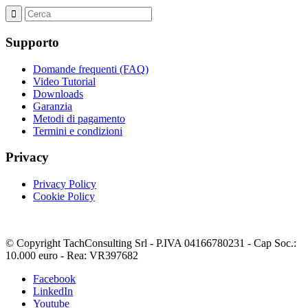
Supporto
Domande frequenti (FAQ)
Video Tutorial
Downloads
Garanzia
Metodi di pagamento
Termini e condizioni
Privacy
Privacy Policy
Cookie Policy
© Copyright TachConsulting Srl - P.IVA 04166780231 - Cap Soc.:
10.000 euro - Rea: VR397682
Facebook
LinkedIn
Youtube